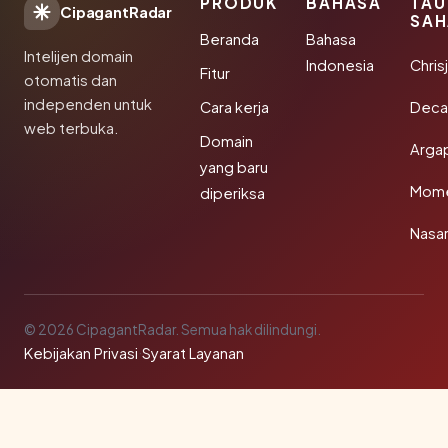
PRODUK
BAHASA
TAU
CipagantRadar
SAH
Beranda
Bahasa
Intelijen domain
Indonesia
Chris
Fitur
otomatis dan
independen untuk
Cara kerja
Deca
web terbuka.
Domain
Arga
yang baru
Mom
diperiksa
Nasar
© 2026 CipagantRadar. Semua hak dilindungi.
Kebijakan Privasi
·
Syarat Layanan