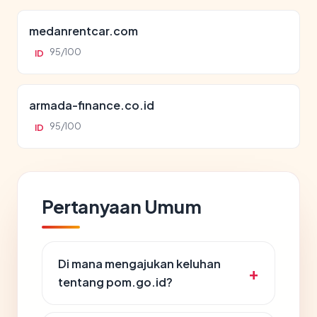
medanrentcar.com
95/100
ID
armada-finance.co.id
95/100
ID
Pertanyaan Umum
Di mana mengajukan keluhan
tentang pom.go.id?