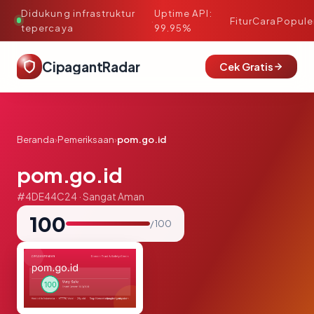
Didukung infrastruktur
Uptime API:
·
Fitur
Cara
Popule
tepercaya
99.95%
CipagantRadar
Cek Gratis
Beranda
›
Pemeriksaan
›
pom.go.id
pom.go.id
#4DE44C24 · Sangat Aman
100
/ 100