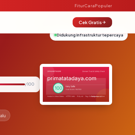
Fitur
Cara
Populer
Cek Gratis
Didukung infrastruktur tepercaya
/ 100
alu