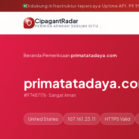
Didukung infrastruktur tepercaya
·
Uptime API: 99.
CipagantRadar
PERIKSA APAKAH SEBUAH SITUS AMAN, TEPERCAYA, DAN TERVERIFIKASI DALAM HITUNGAN DETIK.
Beranda
›
Pemeriksaan
›
primatatadaya.com
primatatadaya.c
#F7487176 · Sangat Aman
United States
107.161.23.11
HTTPS Valid