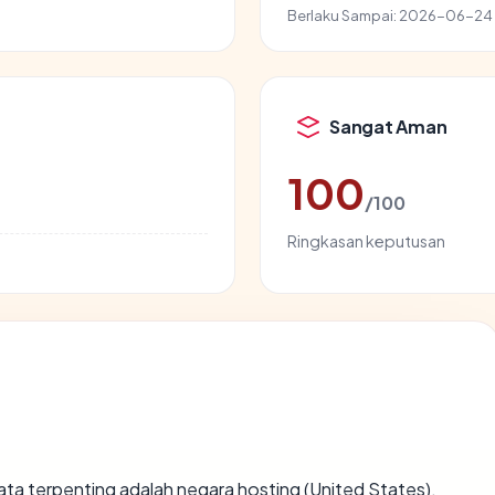
Berlaku Sampai:
2026-06-24
Sangat Aman
100
/100
Ringkasan keputusan
k data terpenting adalah negara hosting (United States),