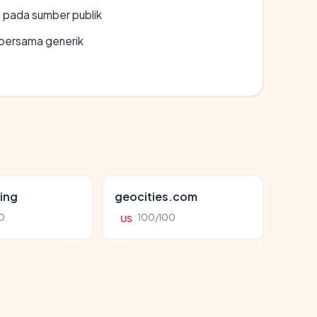
s pada sumber publik
bersama generik
ing
geocities.com
0
100/100
US