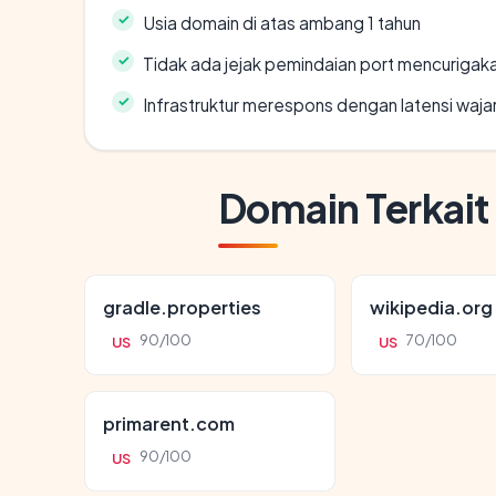
Usia domain di atas ambang 1 tahun
Tidak ada jejak pemindaian port mencurigak
Infrastruktur merespons dengan latensi waja
Domain Terkait
gradle.properties
wikipedia.org
90/100
70/100
US
US
primarent.com
90/100
US