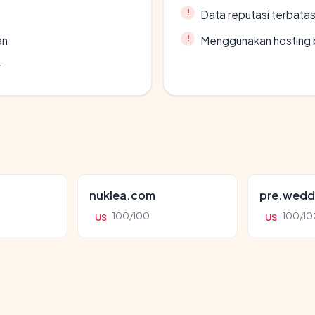
Data reputasi terbata
an
Menggunakan hosting 
r
nuklea.com
pre.wedd
100/100
100/10
US
US