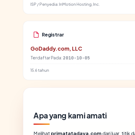
ISP / Penyedia:
InMotion Hosting, Inc.
Registrar
GoDaddy.com, LLC
Terdaftar Pada:
2010-10-05
15.6 tahun
Apa yang kami amati
Melihat
primatatadaya.com
dari luar, titi