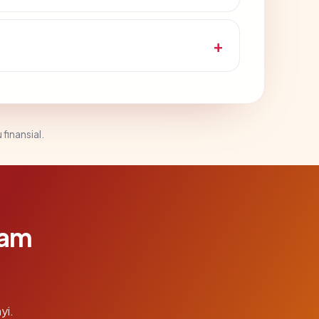
 finansial.
lam
yi.