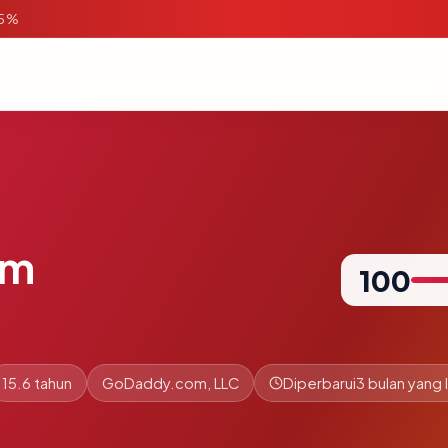
95%
om
100
15.6 tahun
GoDaddy.com, LLC
Diperbarui
3 bulan yang l