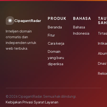
PRODUK
BAHASA
TAU
CipagantRadar
SAH
Beranda
Bahasa
Intelijen domain
Indonesia
Tirta
Fitur
otomatis dan
independen untuk
Cara kerja
Intik
web terbuka.
Domain
Abum
yang baru
Dnast
diperiksa
Reli
© 2026 CipagantRadar. Semua hak dilindungi.
Kebijakan Privasi
·
Syarat Layanan