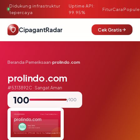
Didukung infrastruktur
Uptime API:
·
Fitur
Cara
Popule
tepercaya
99.95%
CipagantRadar
Cek Gratis
Beranda
›
Pemeriksaan
›
prolindo.com
prolindo.com
#5313892C · Sangat Aman
100
/ 100