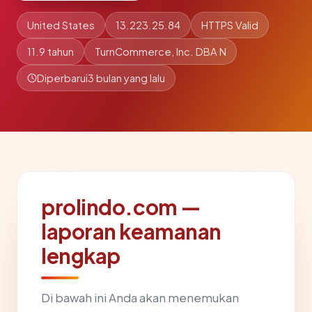
United States
13.223.25.84
HTTPS Valid
11.9 tahun
TurnCommerce, Inc. DBA N
Diperbarui
3 bulan yang lalu
prolindo.com —
laporan keamanan
lengkap
Di bawah ini Anda akan menemukan