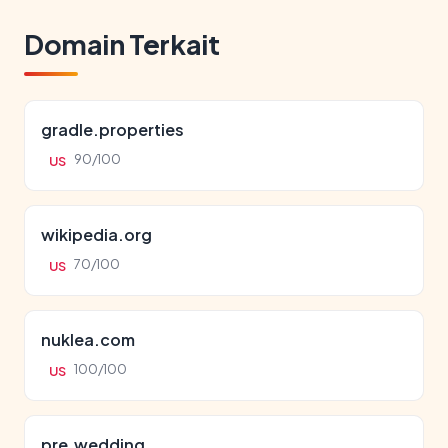
Domain Terkait
gradle.properties
90/100
US
wikipedia.org
70/100
US
nuklea.com
100/100
US
pre.wedding