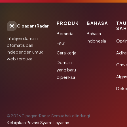
PRODUK
BAHASA
TAU
CipagantRadar
SAH
Beranda
Bahasa
Intelijen domain
Indonesia
Opti
Fitur
otomatis dan
independen untuk
Cara kerja
Adir
web terbuka.
Domain
Gmva
yang baru
Algas
diperiksa
Deko
© 2026 CipagantRadar. Semua hak dilindungi.
Kebijakan Privasi
·
Syarat Layanan