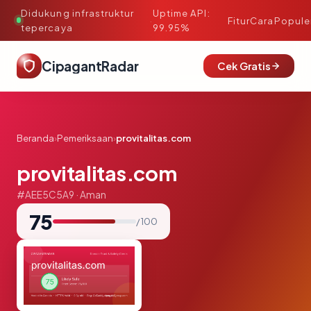
Didukung infrastruktur
Uptime API:
·
Fitur
Cara
Popule
tepercaya
99.95%
CipagantRadar
Cek Gratis
Beranda
›
Pemeriksaan
›
provitalitas.com
provitalitas.com
#AEE5C5A9 · Aman
75
/ 100