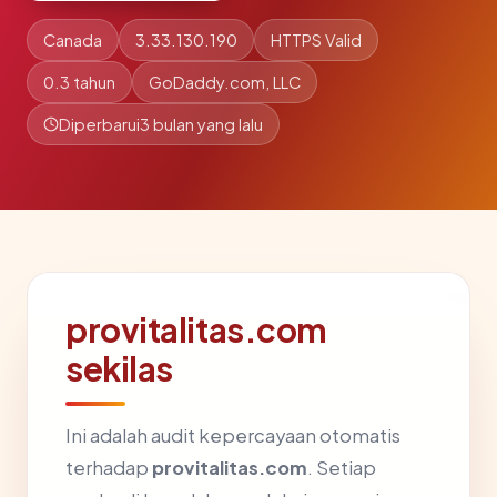
Canada
3.33.130.190
HTTPS Valid
0.3 tahun
GoDaddy.com, LLC
Diperbarui
3 bulan yang lalu
provitalitas.com
sekilas
Ini adalah audit kepercayaan otomatis
terhadap
provitalitas.com
. Setiap