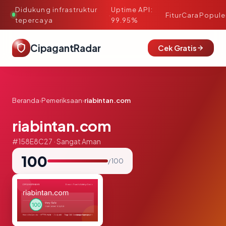
Didukung infrastruktur
Uptime API:
·
Fitur
Cara
Popule
tepercaya
99.95%
CipagantRadar
Cek Gratis
Beranda
›
Pemeriksaan
›
riabintan.com
riabintan.com
#158E8C27 · Sangat Aman
100
/ 100