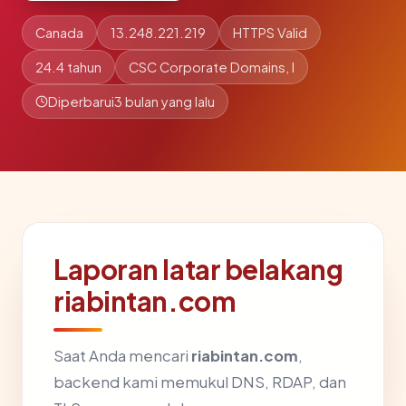
Canada
13.248.221.219
HTTPS Valid
24.4 tahun
CSC Corporate Domains, I
Diperbarui
3 bulan yang lalu
Laporan latar belakang
riabintan.com
Saat Anda mencari
riabintan.com
,
backend kami memukul DNS, RDAP, dan