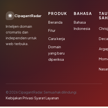
PRODUK
BAHASA
TAU
CipagantRadar
SAH
Beranda
Bahasa
Intelijen domain
Indonesia
Chris
Fitur
otomatis dan
independen untuk
Cara kerja
Deca
web terbuka.
Domain
Arga
yang baru
Mom
diperiksa
Nasar
© 2026 CipagantRadar. Semua hak dilindungi.
Kebijakan Privasi
·
Syarat Layanan