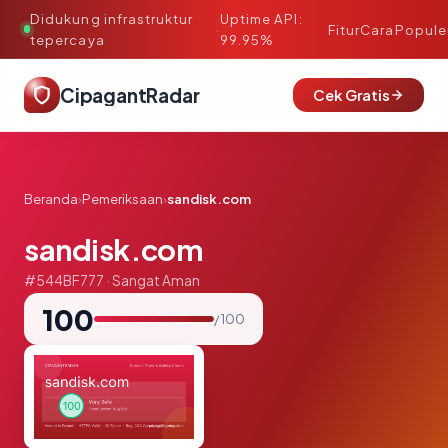
Didukung infrastruktur
Uptime API:
·
Fitur
Cara
Popule
tepercaya
99.95%
CipagantRadar
Cek Gratis
Beranda
›
Pemeriksaan
›
sandisk.com
sandisk.com
#544BF777 · Sangat Aman
100
/ 100