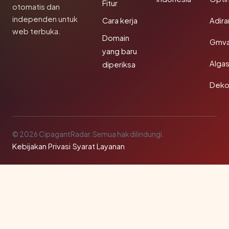
Fitur
otomatis dan
independen untuk
Cara kerja
Adir
web terbuka.
Domain
Gmva
yang baru
Algas
diperiksa
Deko
© 2026 CipagantRadar. Semua hak dilindungi.
Kebijakan Privasi
·
Syarat Layanan