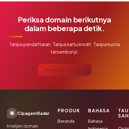
Periksa domain berikutnya
dalam beberapa detik.
Tanpa pendaftaran. Tanpa kartu kredit. Tanpa kuota
tersembunyi.
Mulai cek gratis →
PRODUK
BAHASA
TAU
CipagantRadar
SAH
Beranda
Bahasa
Intelijen domain
Indonesia
Opti