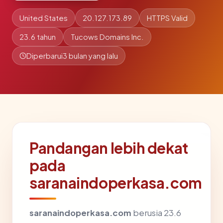
United States
20.127.173.89
HTTPS Valid
23.6 tahun
Tucows Domains Inc.
Diperbarui
3 bulan yang lalu
Pandangan lebih dekat
pada
saranaindoperkasa.com
saranaindoperkasa.com
berusia 23.6