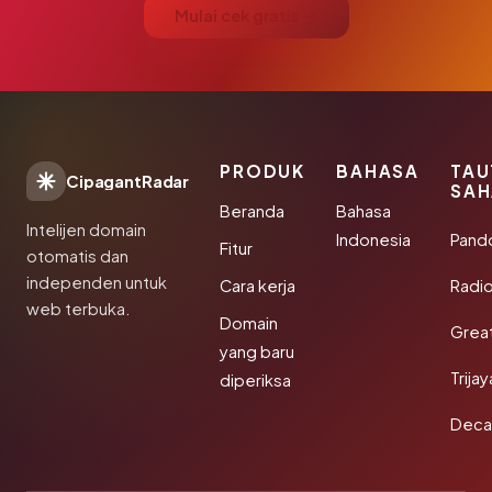
Mulai cek gratis →
PRODUK
BAHASA
TAU
CipagantRadar
SAH
Beranda
Bahasa
Intelijen domain
Indonesia
Pand
Fitur
otomatis dan
independen untuk
Cara kerja
Radi
web terbuka.
Domain
Grea
yang baru
Trija
diperiksa
Deca