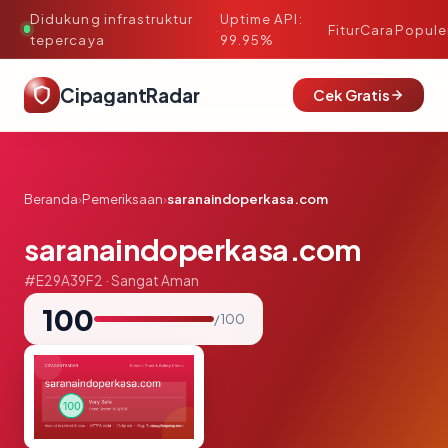
Didukung infrastruktur
Uptime API:
·
Fitur
Cara
Popule
tepercaya
99.95%
CipagantRadar
Cek Gratis
Beranda
›
Pemeriksaan
›
saranaindoperkasa.com
saranaindoperkasa.com
#E29A39F2 · Sangat Aman
100
/ 100