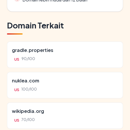
Domain Terkait
gradle.properties
90/100
US
nuklea.com
100/100
US
wikipedia.org
70/100
US