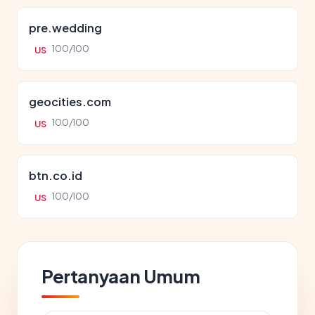
pre.wedding
100/100
US
geocities.com
100/100
US
btn.co.id
100/100
US
Pertanyaan Umum