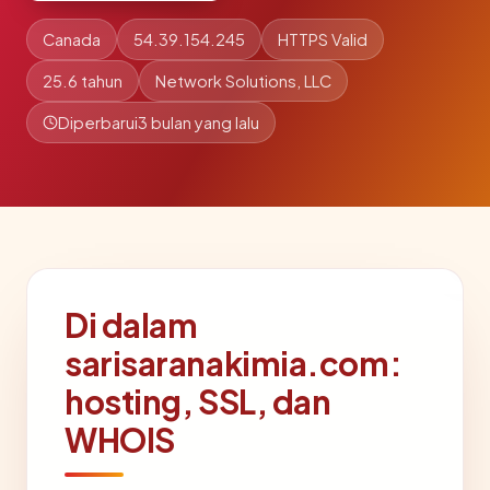
Canada
54.39.154.245
HTTPS Valid
25.6 tahun
Network Solutions, LLC
Diperbarui
3 bulan yang lalu
Di dalam
sarisaranakimia.com:
hosting, SSL, dan
WHOIS