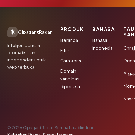
PRODUK
BAHASA
TAU
CipagantRadar
SAH
Beranda
Bahasa
Intelijen domain
Indonesia
Chris
Fitur
otomatis dan
independen untuk
Cara kerja
Deca
web terbuka.
Domain
Arga
yang baru
Mom
diperiksa
Nasar
© 2026 CipagantRadar. Semua hak dilindungi.
Kebijakan Privasi
·
Syarat Layanan