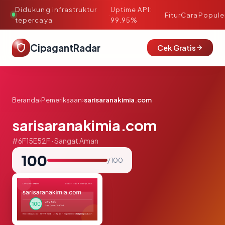
Didukung infrastruktur
Uptime API:
·
Fitur
Cara
Popule
tepercaya
99.95%
CipagantRadar
Cek Gratis
Beranda
›
Pemeriksaan
›
sarisaranakimia.com
sarisaranakimia.com
#6F15E52F · Sangat Aman
100
/ 100