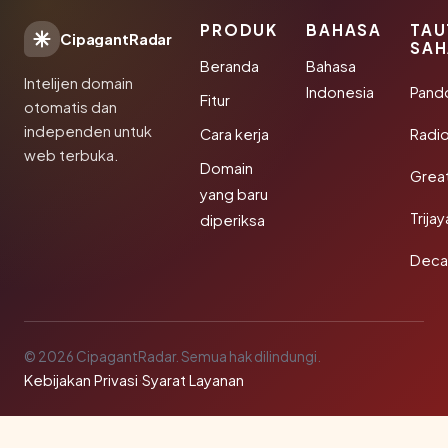
PRODUK
BAHASA
TAU
CipagantRadar
SAH
Beranda
Bahasa
Intelijen domain
Indonesia
Pand
Fitur
otomatis dan
independen untuk
Cara kerja
Radi
web terbuka.
Domain
Grea
yang baru
Trija
diperiksa
Deca
© 2026 CipagantRadar. Semua hak dilindungi.
Kebijakan Privasi
·
Syarat Layanan