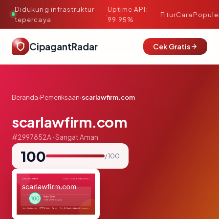
Didukung infrastruktur
Uptime API:
·
Fitur
Cara
Popule
tepercaya
99.95%
CipagantRadar
Cek Gratis
Beranda
›
Pemeriksaan
›
scarlawfirm.com
scarlawfirm.com
#2997852A · Sangat Aman
100
/ 100