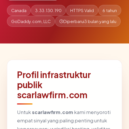
Canada
3.33.130.190
HTTPS Valid
6 tahun
GoDaddy.com, LLC
Diperbarui
3 bulan yang lalu
Profil infrastruktur
publik
scarlawfirm.com
Untuk
scarlawfirm.com
kami menyoroti
empat sinyal yang paling penting untuk
kepercayaan: yurisdiksi hosting, validitas