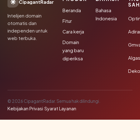
CipagantRadar
SAH
Beranda
Bahasa
Intelijen domain
Indonesia
Opti
Fitur
otomatis dan
independen untuk
Cara kerja
Adir
web terbuka.
Domain
Gmva
yang baru
Algas
diperiksa
Deko
© 2026 CipagantRadar. Semua hak dilindungi.
Kebijakan Privasi
·
Syarat Layanan