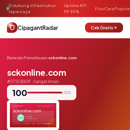
Didukung infrastruktur
Uptime API:
·
Fitur
Cara
Popule
tepercaya
99.95%
CipagantRadar
Cek Gratis
Beranda
›
Pemeriksaan
›
sckonline.com
sckonline.com
#375CB6DF · Sangat Aman
100
/ 100