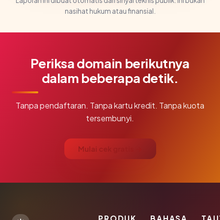
Laporan ini dibuat otomatis dari sinyal teknis publik. Ini bukan
nasihat hukum atau finansial.
Periksa domain berikutnya
dalam beberapa detik.
Tanpa pendaftaran. Tanpa kartu kredit. Tanpa kuota
tersembunyi.
Mulai cek gratis →
PRODUK
BAHASA
TAU