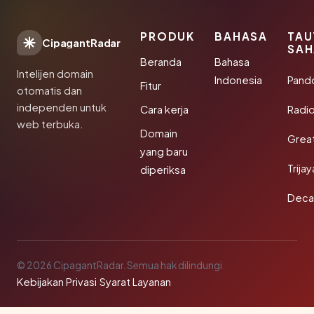
PRODUK
BAHASA
TAU
CipagantRadar
SAH
Beranda
Bahasa
Intelijen domain
Indonesia
Pand
Fitur
otomatis dan
independen untuk
Cara kerja
Radi
web terbuka.
Domain
Grea
yang baru
Trija
diperiksa
Deca
© 2026 CipagantRadar. Semua hak dilindungi.
Kebijakan Privasi
·
Syarat Layanan