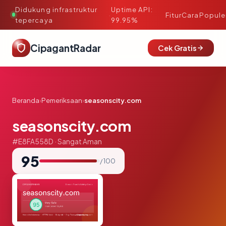
Didukung infrastruktur
Uptime API:
·
Fitur
Cara
Popule
tepercaya
99.95%
CipagantRadar
Cek Gratis
Beranda
›
Pemeriksaan
›
seasonscity.com
seasonscity.com
#E8FA558D · Sangat Aman
95
/ 100