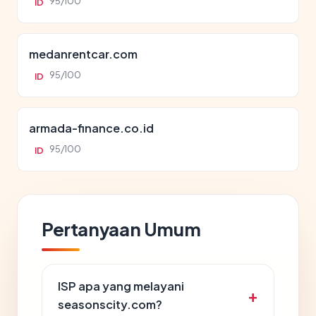
95/100
ID
medanrentcar.com
95/100
ID
armada-finance.co.id
95/100
ID
Pertanyaan Umum
ISP apa yang melayani
seasonscity.com?