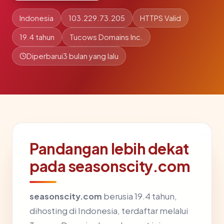
Indonesia
103.229.73.205
HTTPS Valid
19.4 tahun
Tucows Domains Inc.
Diperbarui
3 bulan yang lalu
Pandangan lebih dekat
pada seasonscity.com
seasonscity.com
berusia 19.4 tahun,
dihosting di Indonesia, terdaftar melalui