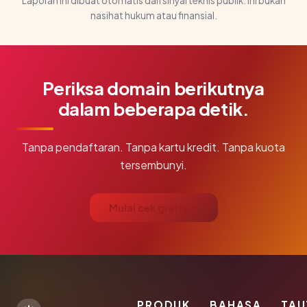
Laporan ini dibuat otomatis dari sinyal teknis publik. Ini bukan
nasihat hukum atau finansial.
Periksa domain berikutnya
dalam beberapa detik.
Tanpa pendaftaran. Tanpa kartu kredit. Tanpa kuota
tersembunyi.
Mulai cek gratis →
PRODUK
BAHASA
TAU