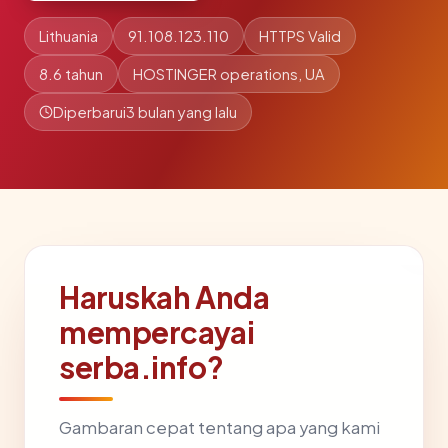
Lithuania
91.108.123.110
HTTPS Valid
8.6 tahun
HOSTINGER operations, UA
Diperbarui
3 bulan yang lalu
Haruskah Anda
mempercayai
serba.info?
Gambaran cepat tentang apa yang kami