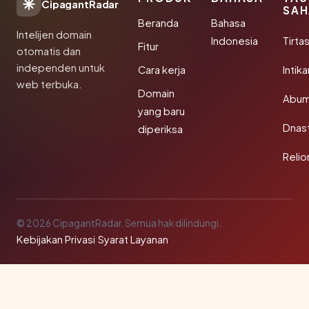
CipagantRadar
SAH
Beranda
Bahasa
Intelijen domain
Indonesia
Tirta
Fitur
otomatis dan
independen untuk
Cara kerja
Intik
web terbuka.
Domain
Abum
yang baru
Dnast
diperiksa
Reli
© 2026 CipagantRadar. Semua hak dilindungi.
Kebijakan Privasi
·
Syarat Layanan