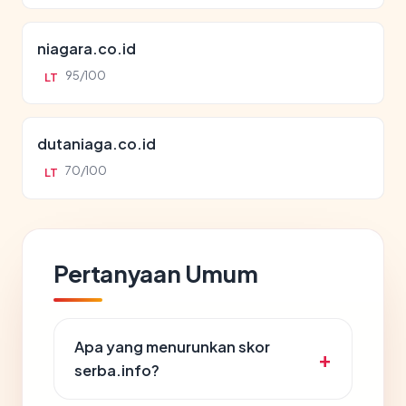
niagara.co.id
95/100
LT
dutaniaga.co.id
70/100
LT
Pertanyaan Umum
Apa yang menurunkan skor
serba.info?