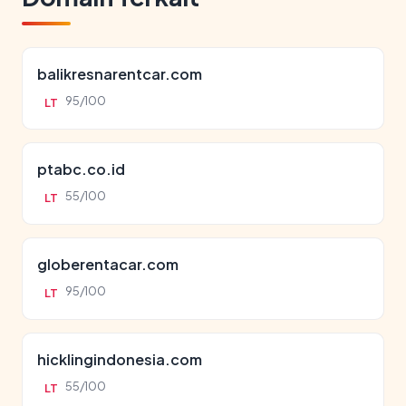
balikresnarentcar.com
95/100
LT
ptabc.co.id
55/100
LT
globerentacar.com
95/100
LT
hicklingindonesia.com
55/100
LT