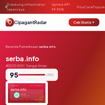
Didukung infrastruktur
Uptime API:
·
Fitur
Cara
Popule
tepercaya
99.95%
CipagantRadar
Cek Gratis
Beranda
›
Pemeriksaan
›
serba.info
serba.info
#ED324051 · Sangat Aman
95
/ 100