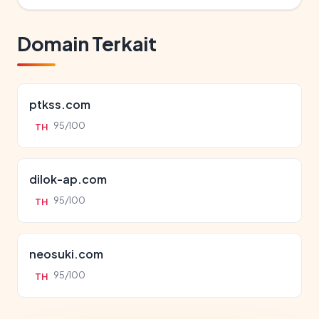
Domain Terkait
ptkss.com
95/100
TH
dilok-ap.com
95/100
TH
neosuki.com
95/100
TH