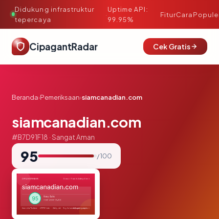
Didukung infrastruktur
Uptime API:
·
Fitur
Cara
Popule
tepercaya
99.95%
CipagantRadar
Cek Gratis
Beranda
›
Pemeriksaan
›
siamcanadian.com
siamcanadian.com
#B7D91F18 · Sangat Aman
95
/ 100