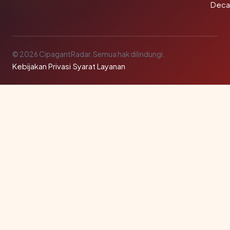
Deca
© 2026 CipagantRadar. Semua hak dilindungi.
Kebijakan Privasi
·
Syarat Layanan