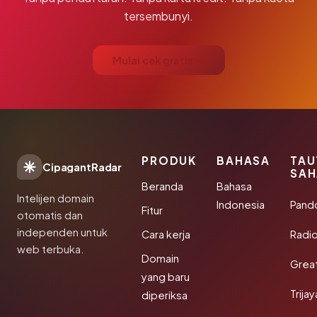
tersembunyi.
Mulai cek gratis →
PRODUK
BAHASA
TAU
CipagantRadar
SAH
Beranda
Bahasa
Intelijen domain
Indonesia
Pand
Fitur
otomatis dan
independen untuk
Cara kerja
Radi
web terbuka.
Domain
Grea
yang baru
Trija
diperiksa