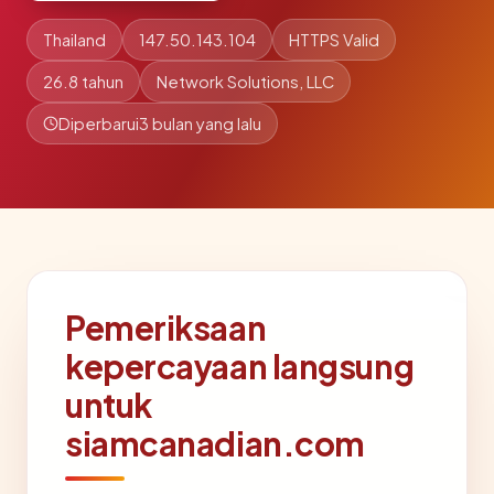
Thailand
147.50.143.104
HTTPS Valid
26.8 tahun
Network Solutions, LLC
Diperbarui
3 bulan yang lalu
Pemeriksaan
kepercayaan langsung
untuk
siamcanadian.com