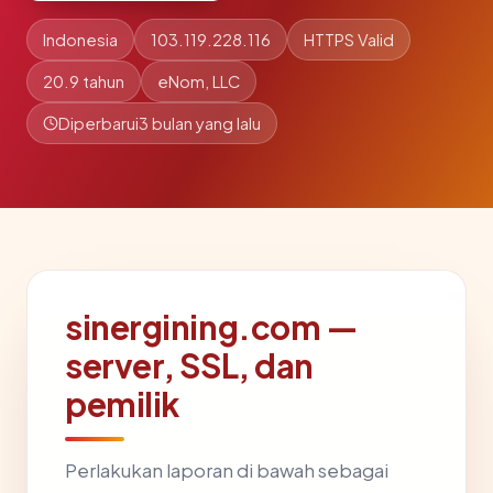
Indonesia
103.119.228.116
HTTPS Valid
20.9 tahun
eNom, LLC
Diperbarui
3 bulan yang lalu
sinergining.com —
server, SSL, dan
pemilik
Perlakukan laporan di bawah sebagai