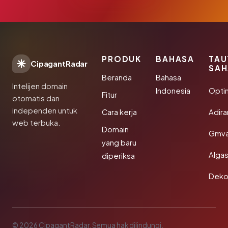
PRODUK
BAHASA
TAU
CipagantRadar
SAH
Beranda
Bahasa
Intelijen domain
Indonesia
Opti
Fitur
otomatis dan
independen untuk
Cara kerja
Adir
web terbuka.
Domain
Gmva
yang baru
Algas
diperiksa
Deko
© 2026 CipagantRadar. Semua hak dilindungi.