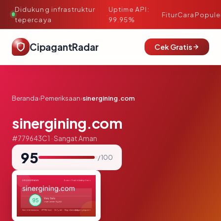
Didukung infrastruktur
Uptime API:
·
Fitur
Cara
Popule
tepercaya
99.95%
CipagantRadar
Cek Gratis
Beranda
›
Pemeriksaan
›
sinergining.com
sinergining.com
#779643C1 · Sangat Aman
95
/ 100