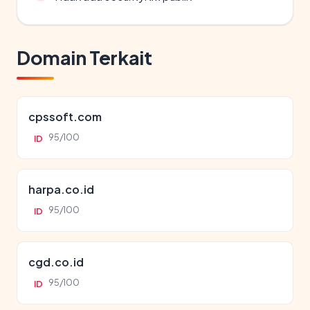
Domain Terkait
cpssoft.com
95/100
ID
harpa.co.id
95/100
ID
cgd.co.id
95/100
ID