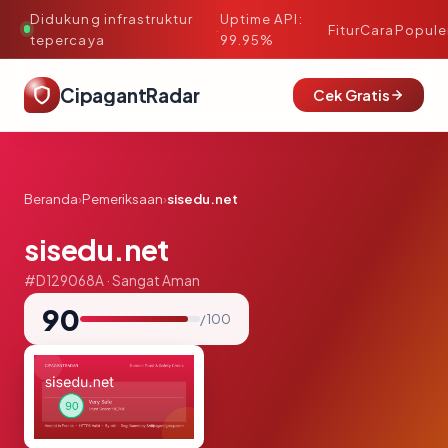
Didukung infrastruktur
Uptime API:
·
Fitur
Cara
Popule
tepercaya
99.95%
CipagantRadar
Cek Gratis
Beranda
›
Pemeriksaan
›
sisedu.net
sisedu.net
#D129068A · Sangat Aman
90
/ 100