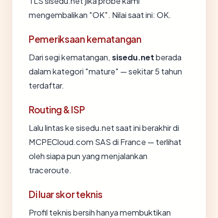
TLS sisedu.net jika probe kami
mengembalikan "OK". Nilai saat ini: OK.
Pemeriksaan kematangan
Dari segi kematangan,
sisedu.net
berada
dalam kategori "mature" — sekitar 5 tahun
terdaftar.
Routing & ISP
Lalu lintas ke sisedu.net saat ini berakhir di
MCPECloud.com SAS di France — terlihat
oleh siapa pun yang menjalankan
traceroute.
Di luar skor teknis
Profil teknis bersih hanya membuktikan