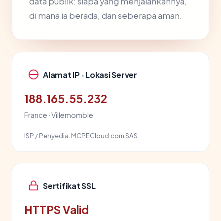
data publik: siapa yang menjalankannya,
di mana ia berada, dan seberapa aman.
Alamat IP · Lokasi Server
188.165.55.232
France · Villemomble
ISP / Penyedia:
MCPECloud.com SAS
Sertifikat SSL
HTTPS Valid