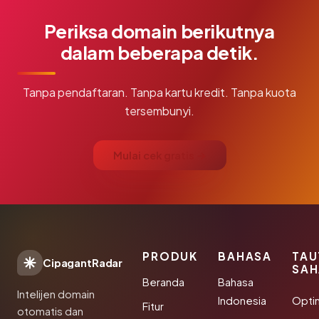
Periksa domain berikutnya
dalam beberapa detik.
Tanpa pendaftaran. Tanpa kartu kredit. Tanpa kuota
tersembunyi.
Mulai cek gratis →
PRODUK
BAHASA
TAU
CipagantRadar
SAH
Beranda
Bahasa
Intelijen domain
Indonesia
Opti
Fitur
otomatis dan