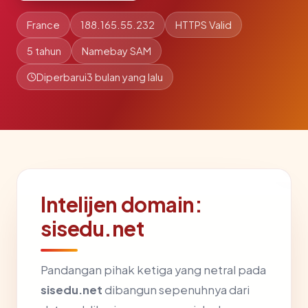
France
188.165.55.232
HTTPS Valid
5 tahun
Namebay SAM
Diperbarui
3 bulan yang lalu
Intelijen domain:
sisedu.net
Pandangan pihak ketiga yang netral pada
sisedu.net
dibangun sepenuhnya dari