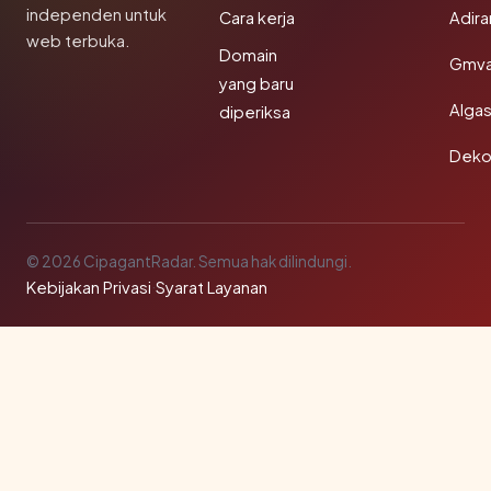
independen untuk
Cara kerja
Adir
web terbuka.
Domain
Gmva
yang baru
Algas
diperiksa
Deko
© 2026 CipagantRadar. Semua hak dilindungi.
Kebijakan Privasi
·
Syarat Layanan