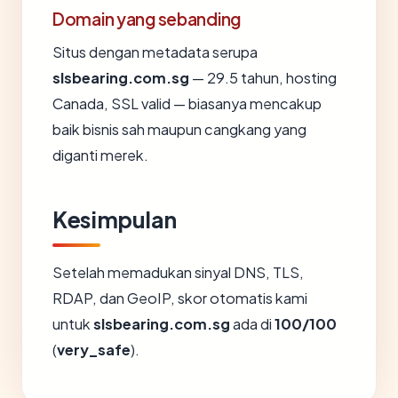
Domain yang sebanding
Situs dengan metadata serupa
slsbearing.com.sg
— 29.5 tahun, hosting
Canada, SSL valid — biasanya mencakup
baik bisnis sah maupun cangkang yang
diganti merek.
Kesimpulan
Setelah memadukan sinyal DNS, TLS,
RDAP, dan GeoIP, skor otomatis kami
untuk
slsbearing.com.sg
ada di
100/100
(
very_safe
).