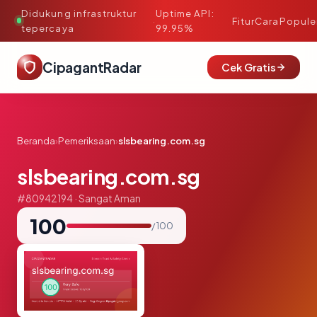
Didukung infrastruktur
Uptime API:
·
Fitur
Cara
Popule
tepercaya
99.95%
CipagantRadar
Cek Gratis
Beranda
›
Pemeriksaan
›
slsbearing.com.sg
slsbearing.com.sg
#80942194 · Sangat Aman
100
/ 100