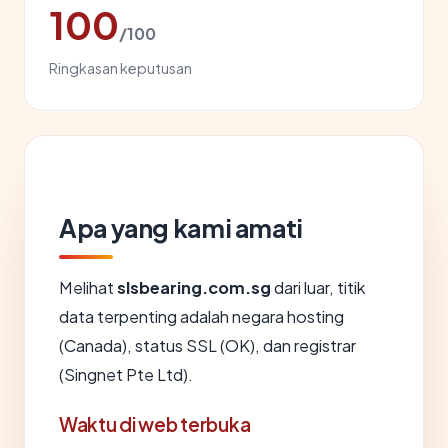
100
/100
Ringkasan keputusan
Apa yang kami amati
Melihat
slsbearing.com.sg
dari luar, titik
data terpenting adalah negara hosting
(Canada), status SSL (OK), dan registrar
(Singnet Pte Ltd).
Waktu di web terbuka