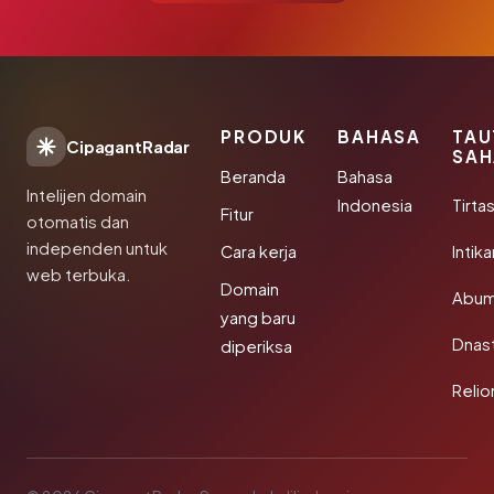
PRODUK
BAHASA
TAU
CipagantRadar
SAH
Beranda
Bahasa
Intelijen domain
Indonesia
Tirta
Fitur
otomatis dan
independen untuk
Cara kerja
Intik
web terbuka.
Domain
Abum
yang baru
Dnast
diperiksa
Reli