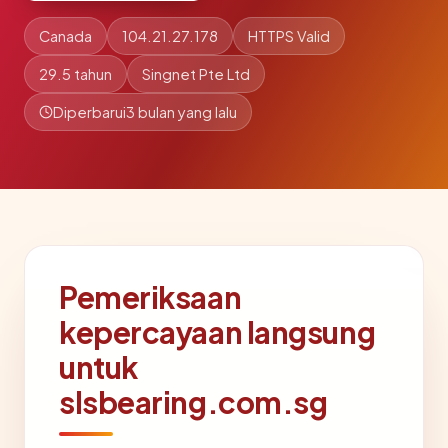
Canada
104.21.27.178
HTTPS Valid
29.5 tahun
Singnet Pte Ltd
Diperbarui
3 bulan yang lalu
Pemeriksaan
kepercayaan langsung
untuk
slsbearing.com.sg