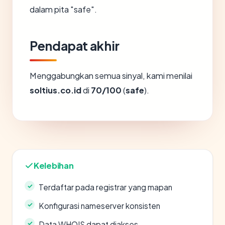
dalam pita "safe".
Pendapat akhir
Menggabungkan semua sinyal, kami menilai
soltius.co.id
di
70/100
(
safe
).
Kelebihan
Terdaftar pada registrar yang mapan
Konfigurasi nameserver konsisten
Data WHOIS dapat diakses