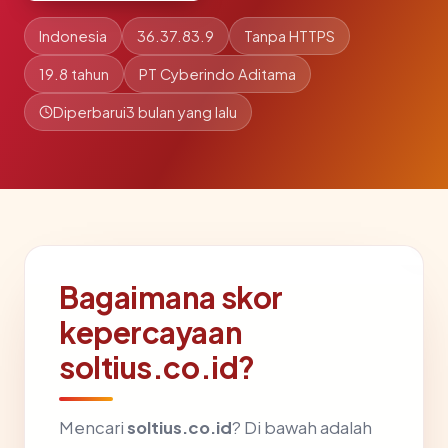
Indonesia
36.37.83.9
Tanpa HTTPS
19.8 tahun
PT Cyberindo Aditama
Diperbarui
3 bulan yang lalu
Bagaimana skor
kepercayaan
soltius.co.id?
Mencari
soltius.co.id
? Di bawah adalah