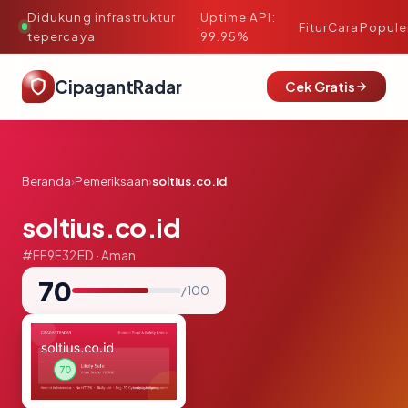
Didukung infrastruktur
Uptime API:
·
Fitur
Cara
Popule
tepercaya
99.95%
CipagantRadar
Cek Gratis
Beranda
›
Pemeriksaan
›
soltius.co.id
soltius.co.id
#FF9F32ED · Aman
70
/ 100