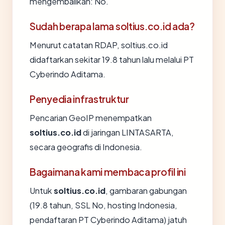
mengembalikan: No.
Sudah berapa lama soltius.co.id ada?
Menurut catatan RDAP, soltius.co.id
didaftarkan sekitar 19.8 tahun lalu melalui PT
Cyberindo Aditama.
Penyedia infrastruktur
Pencarian GeoIP menempatkan
soltius.co.id
di jaringan LINTASARTA,
secara geografis di Indonesia.
Bagaimana kami membaca profil ini
Untuk
soltius.co.id
, gambaran gabungan
(19.8 tahun, SSL No, hosting Indonesia,
pendaftaran PT Cyberindo Aditama) jatuh