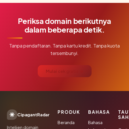
Periksa domain berikutnya
dalam beberapa detik.
Tanpa pendaftaran. Tanpa kartu kredit. Tanpa kuota
tersembunyi.
Mulai cek gratis →
PRODUK
BAHASA
TAU
CipagantRadar
SAH
Beranda
Bahasa
Intelijen domain