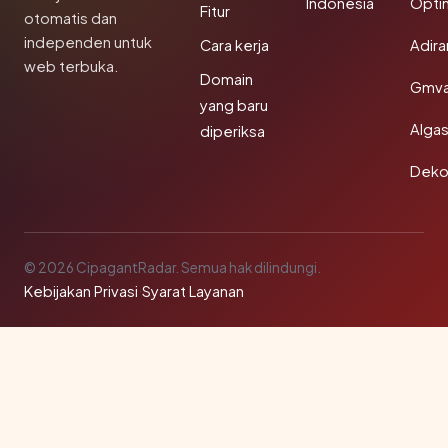
Indonesia
Opti
Fitur
otomatis dan
independen untuk
Cara kerja
Adir
web terbuka.
Domain
Gmva
yang baru
Algas
diperiksa
Deko
© 2026 CipagantRadar. Semua hak dilindungi.
Kebijakan Privasi
·
Syarat Layanan