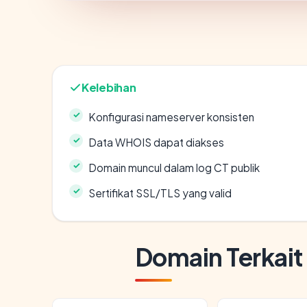
Kelebihan
Konfigurasi nameserver konsisten
Data WHOIS dapat diakses
Domain muncul dalam log CT publik
Sertifikat SSL/TLS yang valid
Domain Terkait