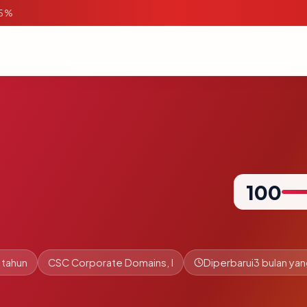
95%
100
 tahun
CSC Corporate Domains, I
Diperbarui
3 bulan yan