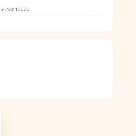
C SHA384 2020