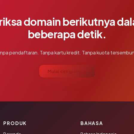
riksa domain berikutnya da
beberapa detik.
npa pendaftaran. Tanpa kartu kredit. Tanpa kuota tersembun
Mulai cek gratis →
PRODUK
BAHASA