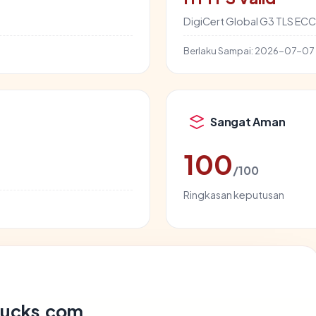
DigiCert Global G3 TLS EC
Berlaku Sampai:
2026-07-07
Sangat Aman
100
/100
Ringkasan keputusan
rbucks.com