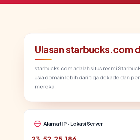
Ulasan starbucks.com 
starbucks.com adalah situs resmi Starbucks
usia domain lebih dari tiga dekade dan p
mereka.
Alamat IP · Lokasi Server
23.52.25.186