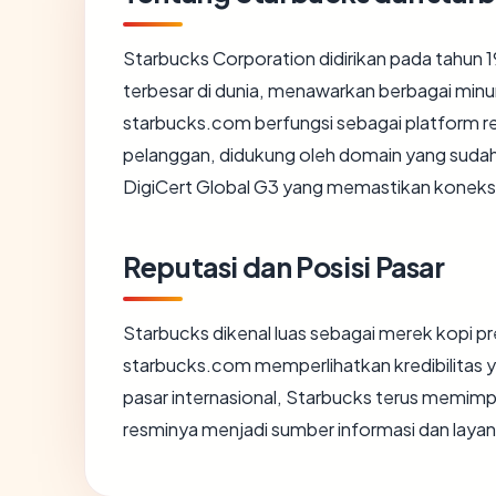
Starbucks Corporation didirikan pada tahun 1
terbesar di dunia, menawarkan berbagai minu
starbucks.com berfungsi sebagai platform r
pelanggan, didukung oleh domain yang sudah
DigiCert Global G3 yang memastikan koneks
Reputasi dan Posisi Pasar
Starbucks dikenal luas sebagai merek kopi p
starbucks.com memperlihatkan kredibilitas yan
pasar internasional, Starbucks terus memimpi
resminya menjadi sumber informasi dan layan