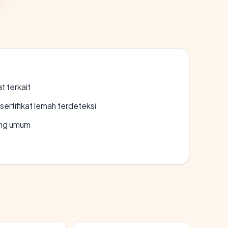
t terkait
ertifikat lemah terdeteksi
rang umum