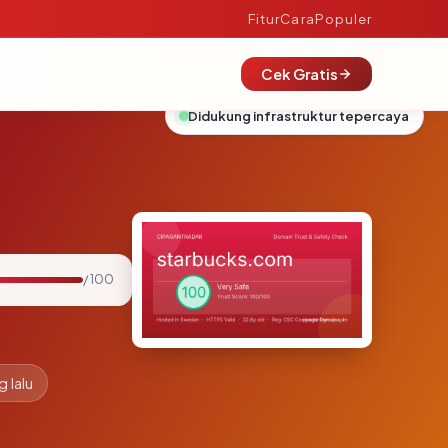
Fitur
Cara
Populer
Cek Gratis
Didukung infrastruktur tepercaya
/ 100
g lalu