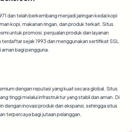
971 dan telah berkembang menjadi jaringan kedai kopi
man kopi, makanan ringan, dan produk terkait. Situs
esmi untuk promosi, penjualan produk dan layanan
 terdaftar sejak 1993 dan menggunakan sertifikat SSL
i aman bagi pengguna.
remium dengan reputasi yang kuat secara global. Situs
g tinggi melalui infrastruktur yang stabil dan aman. Di
n dengan inovasi produk dan ekspansi, sehingga situs
an terpercaya bagi jutaan pelanggan.