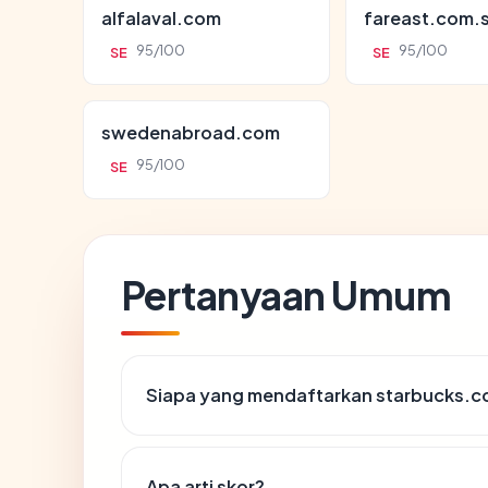
alfalaval.com
fareast.com.
95/100
95/100
SE
SE
swedenabroad.com
95/100
SE
Pertanyaan Umum
Siapa yang mendaftarkan starbucks.
Apa arti skor?