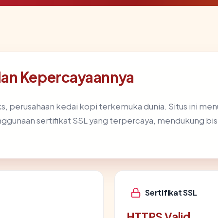
dan Kepercayaannya
, perusahaan kedai kopi terkemuka dunia. Situs ini menu
enggunaan sertifikat SSL yang terpercaya, mendukung bi
Sertifikat SSL
HTTPS Valid