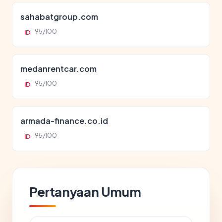
sahabatgroup.com
95/100
ID
medanrentcar.com
95/100
ID
armada-finance.co.id
95/100
ID
Pertanyaan Umum