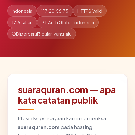
Indonesia
117.20.58.75
HTTPS Valid
17.6 tahun
PT Ardh Global Indonesia
Diperbarui
3 bulan yang lalu
suaraquran.com — apa
kata catatan publik
Mesin kepercayaan kami memeriksa
suaraquran.com
pada hosting