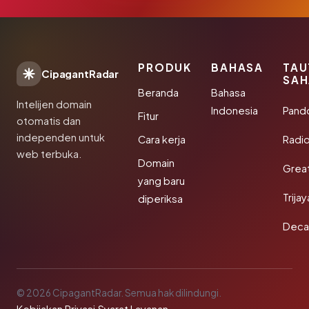
PRODUK
BAHASA
TAU
CipagantRadar
SAH
Beranda
Bahasa
Intelijen domain
Indonesia
Pand
Fitur
otomatis dan
independen untuk
Cara kerja
Radi
web terbuka.
Domain
Grea
yang baru
Trija
diperiksa
Deca
© 2026 CipagantRadar. Semua hak dilindungi.
·