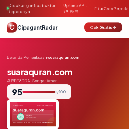
Didukung infrastruktur
Uptime API:
·
Fitur
Cara
Popule
tepercaya
99.95%
CipagantRadar
Cek Gratis
Beranda
›
Pemeriksaan
›
suaraquran.com
suaraquran.com
#19BE8DDA · Sangat Aman
95
/ 100