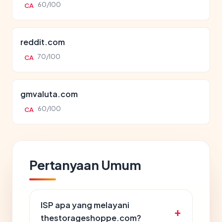
60/100
CA
reddit.com
70/100
CA
gmvaluta.com
60/100
CA
Pertanyaan Umum
ISP apa yang melayani
thestorageshoppe.com?