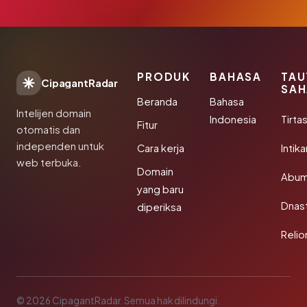
PRODUK
BAHASA
TAU
CipagantRadar
SAH
Beranda
Bahasa
Intelijen domain
Indonesia
Tirta
Fitur
otomatis dan
independen untuk
Cara kerja
Intik
web terbuka.
Domain
Abum
yang baru
Dnast
diperiksa
Reli
© 2026 CipagantRadar. Semua hak dilindungi.