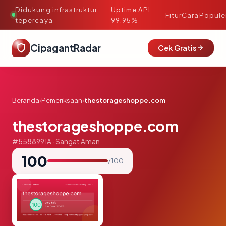
Didukung infrastruktur
Uptime API:
·
Fitur
Cara
Popule
tepercaya
99.95%
CipagantRadar
Cek Gratis
Beranda
›
Pemeriksaan
›
thestorageshoppe.com
thestorageshoppe.com
#5588991A · Sangat Aman
100
/ 100