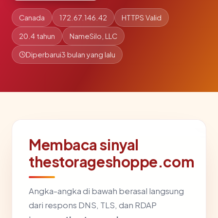
Canada
172.67.146.42
HTTPS Valid
20.4 tahun
NameSilo, LLC
Diperbarui
3 bulan yang lalu
Membaca sinyal
thestorageshoppe.com
Angka-angka di bawah berasal langsung
dari respons DNS, TLS, dan RDAP