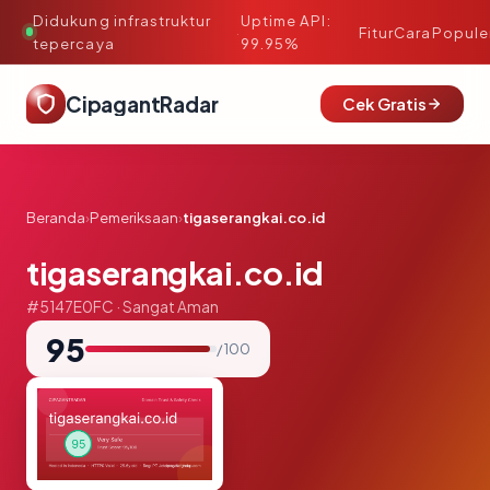
Didukung infrastruktur
Uptime API:
·
Fitur
Cara
Popule
tepercaya
99.95%
CipagantRadar
Cek Gratis
Beranda
›
Pemeriksaan
›
tigaserangkai.co.id
tigaserangkai.co.id
#5147E0FC · Sangat Aman
95
/ 100