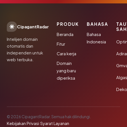
PRODUK
BAHASA
TAU
CipagantRadar
SAH
Beranda
Bahasa
Intelijen domain
Indonesia
Opti
Fitur
otomatis dan
independen untuk
Cara kerja
Adir
web terbuka.
Domain
Gmva
yang baru
Algas
diperiksa
Deko
© 2026 CipagantRadar. Semua hak dilindungi.
Kebijakan Privasi
·
Syarat Layanan