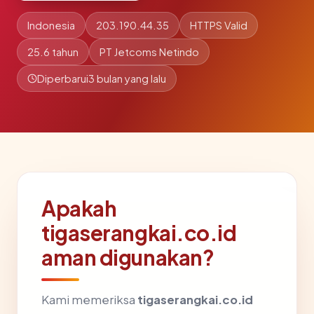
Indonesia
203.190.44.35
HTTPS Valid
25.6 tahun
PT Jetcoms Netindo
Diperbarui
3 bulan yang lalu
Apakah
tigaserangkai.co.id
aman digunakan?
Kami memeriksa
tigaserangkai.co.id