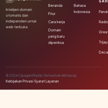
SAH
Beranda
Bahasa
Intelijen domain
Indonesia
Pand
Fitur
otomatis dan
independen untuk
Cara kerja
Radi
web terbuka.
Domain
Grea
yang baru
Trija
diperiksa
Deca
© 2026 CipagantRadar. Semua hak dilindungi.
Kebijakan Privasi
·
Syarat Layanan