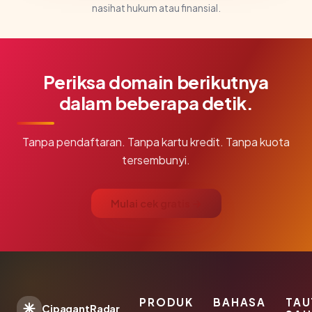
nasihat hukum atau finansial.
Periksa domain berikutnya
dalam beberapa detik.
Tanpa pendaftaran. Tanpa kartu kredit. Tanpa kuota
tersembunyi.
Mulai cek gratis →
PRODUK
BAHASA
TAU
CipagantRadar