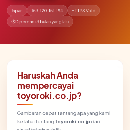
Japan
153.120.151.194
HTTPS Valid
Diperbarui
3 bulan yang lalu
Haruskah Anda
mempercayai
toyoroki.co.jp?
Gambaran cepat tentang apa yang kami
ketahui tentang
toyoroki.co.jp
dari
sinyal teknis publik.