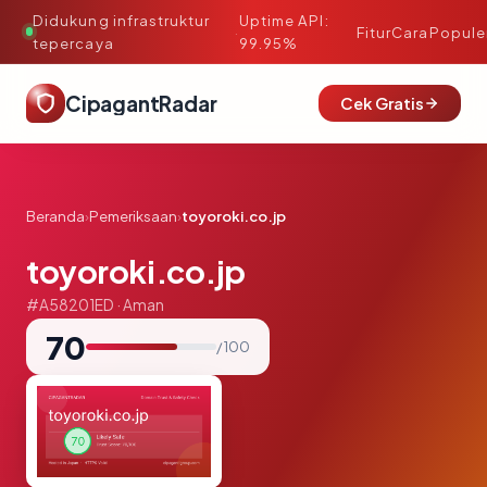
Didukung infrastruktur
Uptime API:
·
Fitur
Cara
Popule
tepercaya
99.95%
CipagantRadar
Cek Gratis
Beranda
›
Pemeriksaan
›
toyoroki.co.jp
toyoroki.co.jp
#A58201ED · Aman
70
/ 100