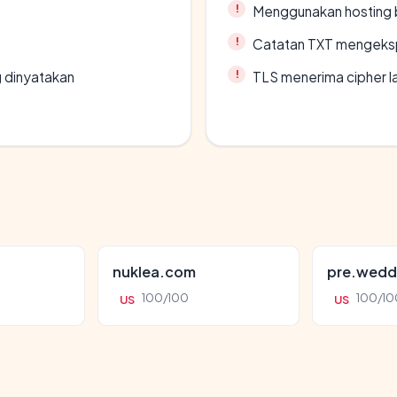
Menggunakan hosting 
Catatan TXT mengeksp
g dinyatakan
TLS menerima cipher 
nuklea.com
pre.wedd
100/100
100/10
US
US