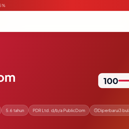
95%
com
100
5.6 tahun
PDR Ltd. d/b/a PublicDom
Diperbarui
3 bul