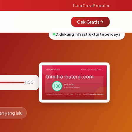
Fitur
Cara
Populer
Cek Gratis
Didukung infrastruktur tepercaya
/ 100
an yang lalu