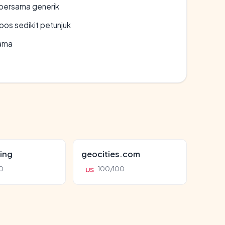
bersama generik
os sedikit petunjuk
lama
ing
geocities.com
0
100/100
US