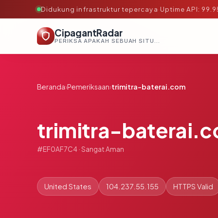
Didukung infrastruktur tepercaya
·
Uptime API: 99.
CipagantRadar
PERIKSA APAKAH SEBUAH SITUS AMAN, TEPERCAYA, DAN TERVERIFIKASI DALAM HITUNGAN DETIK.
Beranda
›
Pemeriksaan
›
trimitra-baterai.com
trimitra-baterai.
#EF0AF7C4 · Sangat Aman
United States
104.237.55.155
HTTPS Valid