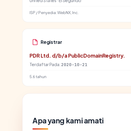
United States · El Segundo
ISP / Penyedia:
WebNX, Inc.
Registrar
PDR Ltd. d/b/a PublicDomainRegistry.
Terdaftar Pada:
2020-10-21
5.6 tahun
Apa yang kami amati