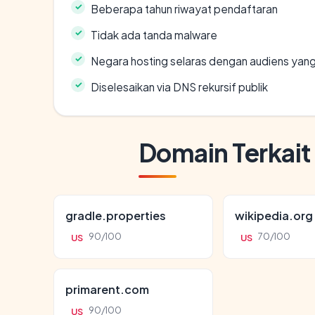
Beberapa tahun riwayat pendaftaran
Tidak ada tanda malware
Negara hosting selaras dengan audiens yan
Diselesaikan via DNS rekursif publik
Domain Terkait
gradle.properties
wikipedia.org
90/100
70/100
US
US
primarent.com
90/100
US