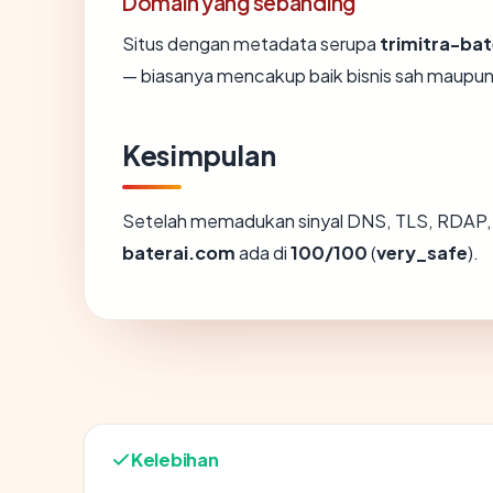
Domain yang sebanding
Situs dengan metadata serupa
trimitra-ba
— biasanya mencakup baik bisnis sah maupun
Kesimpulan
Setelah memadukan sinyal DNS, TLS, RDAP, 
baterai.com
ada di
100/100
(
very_safe
).
Kelebihan