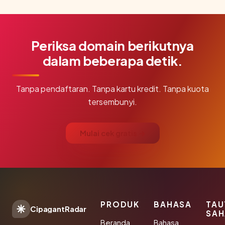
Periksa domain berikutnya
dalam beberapa detik.
Tanpa pendaftaran. Tanpa kartu kredit. Tanpa kuota
tersembunyi.
Mulai cek gratis →
PRODUK
BAHASA
TAU
CipagantRadar
SAH
Beranda
Bahasa