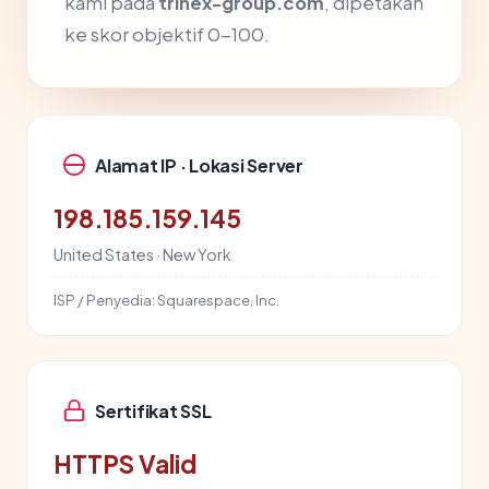
kami pada
trinex-group.com
, dipetakan
ke skor objektif 0-100.
Alamat IP · Lokasi Server
198.185.159.145
United States · New York
ISP / Penyedia:
Squarespace, Inc.
Sertifikat SSL
HTTPS Valid