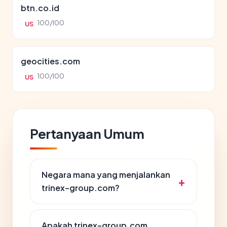
btn.co.id
100/100
US
geocities.com
100/100
US
Pertanyaan Umum
Negara mana yang menjalankan
trinex-group.com?
Apakah trinex-group.com