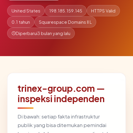
United States
198.185.159.145
HTTPS Valid
0.1 tahun
Squarespace Domains II L
Diperbarui
3 bulan yang lalu
trinex-group.com —
inspeksi independen
Di bawah: setiap fakta infrastruktur
publik yang bisa ditemukan pemindai