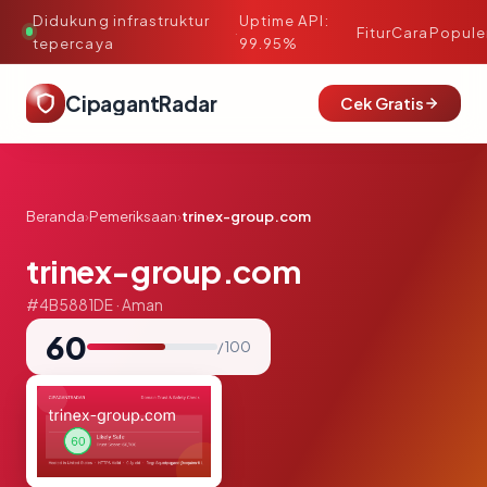
Didukung infrastruktur
Uptime API:
·
Fitur
Cara
Popule
tepercaya
99.95%
CipagantRadar
Cek Gratis
Beranda
›
Pemeriksaan
›
trinex-group.com
trinex-group.com
#4B5881DE · Aman
60
/ 100