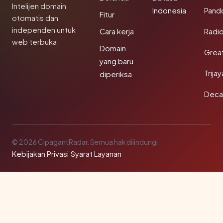
Intelijen domain
Indonesia
Pand
Fitur
otomatis dan
independen untuk
Cara kerja
Radi
web terbuka.
Domain
Grea
yang baru
Trija
diperiksa
Deca
© 2026 CipagantRadar. Semua hak dilindungi.
Kebijakan Privasi
·
Syarat Layanan