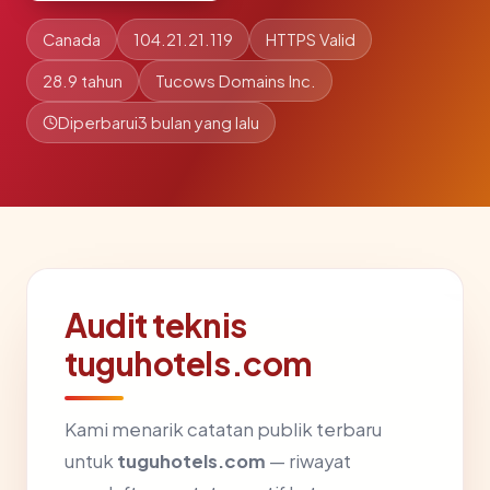
Canada
104.21.21.119
HTTPS Valid
28.9 tahun
Tucows Domains Inc.
Diperbarui
3 bulan yang lalu
Audit teknis
tuguhotels.com
Kami menarik catatan publik terbaru
untuk
tuguhotels.com
— riwayat