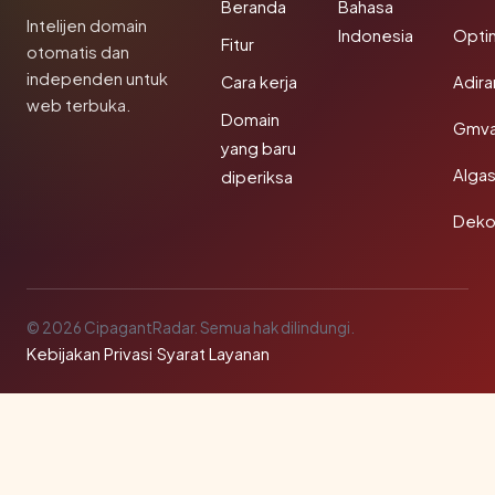
Beranda
Bahasa
Intelijen domain
Indonesia
Opti
Fitur
otomatis dan
independen untuk
Cara kerja
Adir
web terbuka.
Domain
Gmva
yang baru
Algas
diperiksa
Deko
© 2026 CipagantRadar. Semua hak dilindungi.
Kebijakan Privasi
·
Syarat Layanan