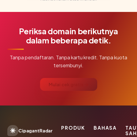
Periksa domain berikutnya
dalam beberapa detik.
Tanpa pendaftaran. Tanpa kartu kredit. Tanpa kuota
tersembunyi.
Mulai cek gratis →
PRODUK
BAHASA
TAU
CipagantRadar
SAH