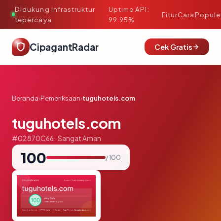
Didukung infrastruktur
Uptime API:
·
Fitur
Cara
Popule
tepercaya
99.95%
CipagantRadar
Cek Gratis
Beranda
›
Pemeriksaan
›
tuguhotels.com
tuguhotels.com
#02870C66 · Sangat Aman
100
/ 100