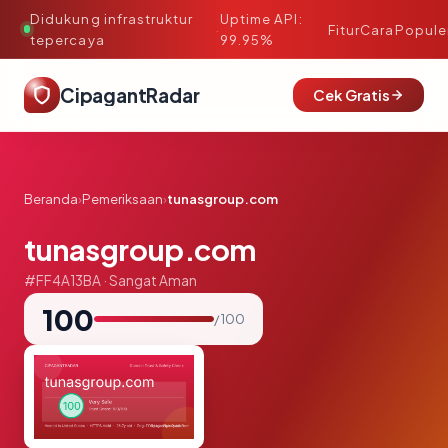
Didukung infrastruktur
Uptime API:
·
Fitur
Cara
Popule
tepercaya
99.95%
CipagantRadar
Cek Gratis
Beranda
›
Pemeriksaan
›
tunasgroup.com
tunasgroup.com
#FF4A13BA · Sangat Aman
100
/ 100