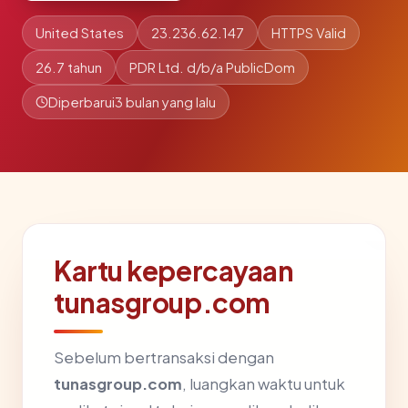
United States
23.236.62.147
HTTPS Valid
26.7 tahun
PDR Ltd. d/b/a PublicDom
Diperbarui
3 bulan yang lalu
Kartu kepercayaan
tunasgroup.com
Sebelum bertransaksi dengan
tunasgroup.com
, luangkan waktu untuk