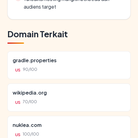
audiens target
Domain Terkait
gradle.properties
90/100
US
wikipedia.org
70/100
US
nuklea.com
100/100
US