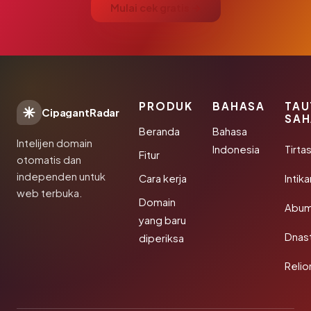
Mulai cek gratis →
PRODUK
BAHASA
TAU
CipagantRadar
SAH
Beranda
Bahasa
Intelijen domain
Indonesia
Tirta
Fitur
otomatis dan
independen untuk
Cara kerja
Intik
web terbuka.
Domain
Abum
yang baru
Dnast
diperiksa
Reli