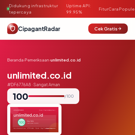
Didukung infrastruktur
Uptime API:
·
Fitur
Cara
Popule
tepercaya
99.95%
CipagantRadar
Cek Gratis
Beranda
›
Pemeriksaan
›
unlimited.co.id
unlimited.co.id
#DF6776A8 · Sangat Aman
100
/ 100