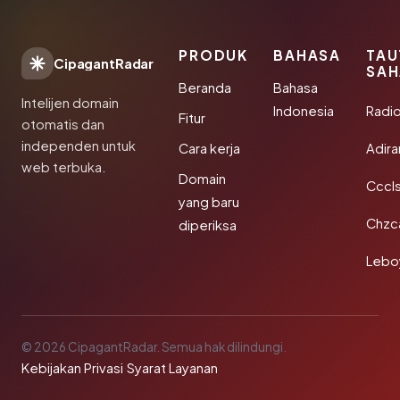
PRODUK
BAHASA
TAU
CipagantRadar
SAH
Beranda
Bahasa
Intelijen domain
Indonesia
Radi
Fitur
otomatis dan
independen untuk
Cara kerja
Adir
web terbuka.
Domain
Cccls
yang baru
Chzc
diperiksa
Lebo
© 2026 CipagantRadar. Semua hak dilindungi.
Kebijakan Privasi
·
Syarat Layanan