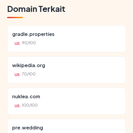
Domain Terkait
gradle.properties
90/100
US
wikipedia.org
70/100
US
nuklea.com
100/100
US
pre.wedding