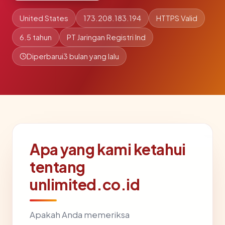
United States
173.208.183.194
HTTPS Valid
6.5 tahun
PT Jaringan Registri Ind
Diperbarui
3 bulan yang lalu
Apa yang kami ketahui
tentang
unlimited.co.id
Apakah Anda memeriksa