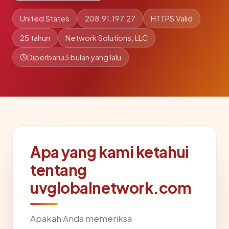
United States
208.91.197.27
HTTPS Valid
25 tahun
Network Solutions, LLC
Diperbarui
3 bulan yang lalu
Apa yang kami ketahui
tentang
uvglobalnetwork.com
Apakah Anda memeriksa