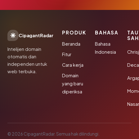
PRODUK
BAHASA
TAU
CipagantRadar
SAH
Beranda
Bahasa
Intelijen domain
Indonesia
Chris
Fitur
otomatis dan
independen untuk
Cara kerja
Deca
web terbuka.
Domain
Arga
yang baru
Mom
diperiksa
Nasar
© 2026 CipagantRadar. Semua hak dilindungi.