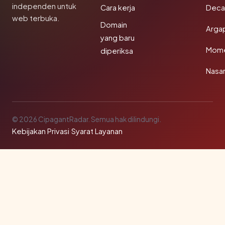
independen untuk
Cara kerja
Deca
web terbuka.
Domain
Arga
yang baru
Mom
diperiksa
Nasar
© 2026 CipagantRadar. Semua hak dilindungi.
Kebijakan Privasi
·
Syarat Layanan