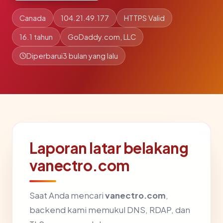
Canada
104.21.49.177
HTTPS Valid
16.1 tahun
GoDaddy.com, LLC
Diperbarui
3 bulan yang lalu
Laporan latar belakang
vanectro.com
Saat Anda mencari
vanectro.com
,
backend kami memukul DNS, RDAP, dan