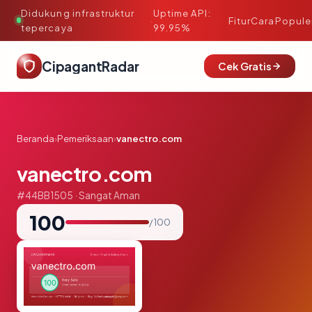
Didukung infrastruktur
Uptime API:
·
Fitur
Cara
Popule
tepercaya
99.95%
CipagantRadar
Cek Gratis
Beranda
›
Pemeriksaan
›
vanectro.com
vanectro.com
#44BB1505 · Sangat Aman
100
/ 100