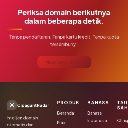
Periksa domain berikutnya
dalam beberapa detik.
Tanpa pendaftaran. Tanpa kartu kredit. Tanpa kuota
tersembunyi.
Mulai cek gratis →
PRODUK
BAHASA
TAU
CipagantRadar
SAH
Beranda
Bahasa
Intelijen domain
Indonesia
Chris
Fitur
otomatis dan