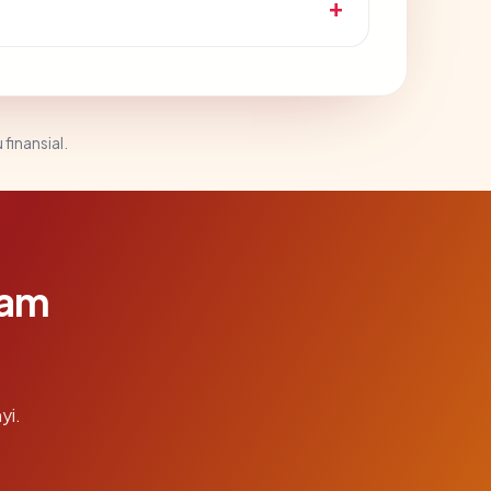
 finansial.
lam
yi.