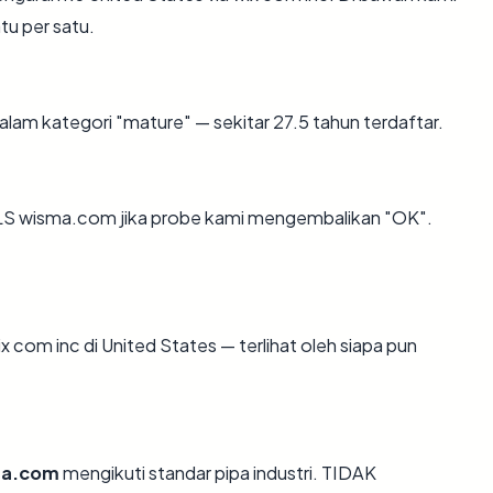
tu per satu.
lam kategori "mature" — sekitar 27.5 tahun terdaftar.
LS wisma.com jika probe kami mengembalikan "OK".
ix com inc di United States — terlihat oleh siapa pun
ma.com
mengikuti standar pipa industri. TIDAK