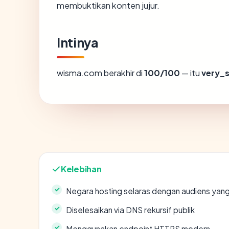
membuktikan konten jujur.
Intinya
wisma.com berakhir di
100/100
— itu
very_
Kelebihan
Negara hosting selaras dengan audiens yan
Diselesaikan via DNS rekursif publik
Menggunakan endpoint HTTPS modern