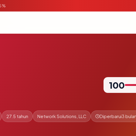
95%
100
27.5 tahun
Network Solutions, LLC
Diperbarui
3 bulan