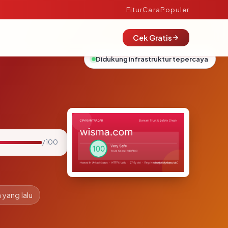
Fitur
Cara
Populer
Cek Gratis
Didukung infrastruktur tepercaya
/ 100
 yang lalu