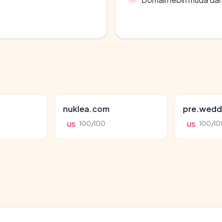
nuklea.com
pre.wedd
100/100
100/10
US
US