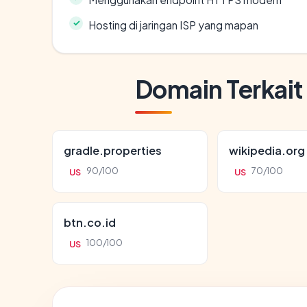
Hosting di jaringan ISP yang mapan
Domain Terkait
gradle.properties
wikipedia.org
90/100
70/100
US
US
btn.co.id
100/100
US