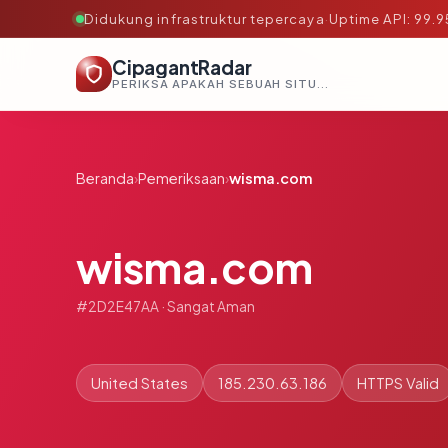
Didukung infrastruktur tepercaya
·
Uptime API: 99.
CipagantRadar
PERIKSA APAKAH SEBUAH SITUS AMAN, TEPERCAYA, DAN TERVERIFIKASI DALAM HITUNGAN DETIK.
Beranda
›
Pemeriksaan
›
wisma.com
wisma.com
#2D2E47AA · Sangat Aman
United States
185.230.63.186
HTTPS Valid