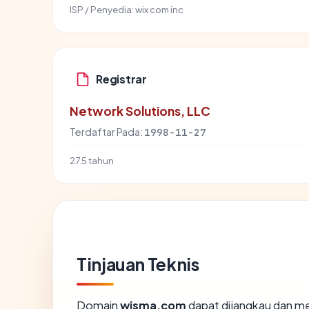
ISP / Penyedia:
wix com inc
Registrar
Network Solutions, LLC
Terdaftar Pada:
1998-11-27
27.5 tahun
Tinjauan Teknis
Domain
wisma.com
dapat dijangkau dan me