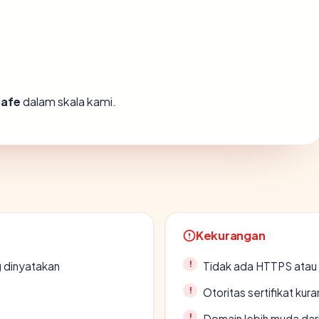
safe
dalam skala kami.
Kekurangan
g dinyatakan
Tidak ada HTTPS atau s
Otoritas sertifikat ku
Domain lebih muda dari