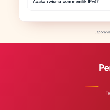
Apakah wisma.com memiliki IPv6?
Laporan in
Pe
Ta