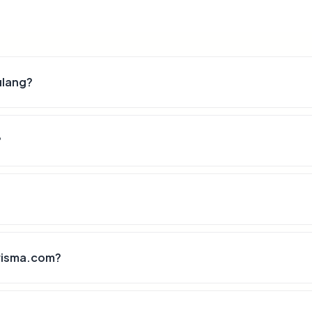
ulang?
?
wisma.com?